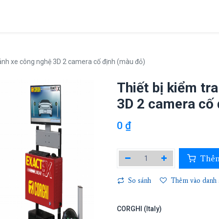
Giới thiệu
Sản phẩm
Dự án
Tin tức
Liên hệ
 bánh xe công nghệ 3D 2 camera cố định (màu đỏ)
Thiết bị kiểm tr
3D 2 camera cố 
0
₫
Thêm
So sánh
Thêm vào danh s
CORGHI (Italy)