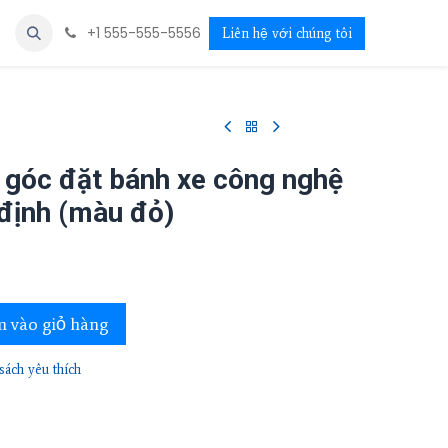
+1 555-555-5556
Liên hệ với chúng tôi
a góc đặt bánh xe công nghệ
định (màu đỏ)
 vào giỏ hàng
ách yêu thích