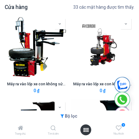
Cửa hàng
33 các mặt hàng được tìm thấy.
Máy ra vào lốp xe con không sử dụng lơ via (3 pha, màu đỏ RAL 3002) (bao gồm tay hỗ trợ SP2300)
Máy ra vào lốp xe con không sử dụng lơ via (1 pha, màu đỏ RAL 3002) (bao gồm guốc ép)
0
₫
0
₫
Bộ lọc
0
Trang chủ
Tìm kiếm
Yêu thích