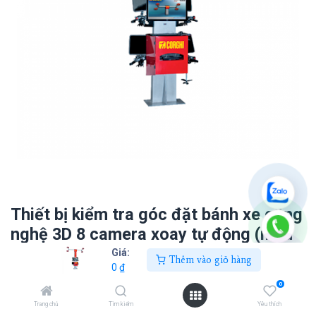
Thiết bị kiểm tra góc đặt bánh xe công
nghệ 3D 8 camera xoay tự động (màu
đỏ)
Giá:
Thêm vào giỏ hàng
0
₫
0
₫
0
Trang chủ
Tìm kiếm
Yêu thích