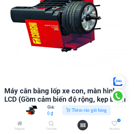
Máy cân bằng lốp xe con, màn hình
LCD (Gồm cảm biến độ rộng, kẹp bánh
xe tự động - màu đỏ)
Giá:
Thêm vào giỏ hàng
0
₫
0
₫
0
Trang chủ
Tìm kiếm
Yêu thích