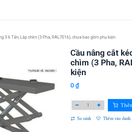
Giới thiệu
Sản phẩm
Dự án
Tin tức
Liên hệ
g 3.6 Tấn, Lắp chìm (3 Pha, RAL7016), chưa bao gồm phụ kiện
Cầu nâng cắt ké
chìm (3 Pha, RA
kiện
0
₫
Thêm
So sánh
Thêm vào danh s