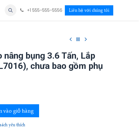
+1 555-555-5556
Liên hệ với chúng tôi
o nâng bụng 3.6 Tấn, Lắp
L7016), chưa bao gồm phụ
 vào giỏ hàng
ách yêu thích