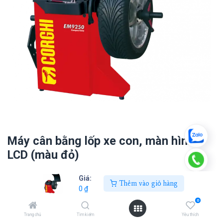
Máy cân bằng lốp xe con, màn hình
LCD (màu đỏ)
0
₫
Giá:
Thêm vào giỏ hàng
0
₫
0
Thêm vào giỏ hàng
Trang chủ
Tìm kiếm
Yêu thích