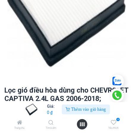
Lọc gió điều hòa dùng cho CHEVROLET
CAPTIVA 2.4L GAS 2006-2018;
CAPTIVA 2.0L DIESEL 2009-2011
Giá:
Thêm vào giỏ hàng
0
₫
0
₫
0
Trang chủ
Tìm kiếm
Yêu thích