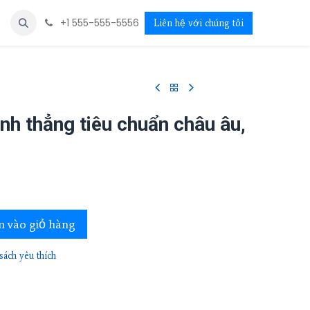
+1 555-555-5556
Liên hệ với chúng tôi
nh thẳng tiêu chuẩn châu âu,
 vào giỏ hàng
ách yêu thích