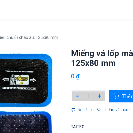
Giới thiệu
Sản phẩm
Dự án
Tin tức
Liên hệ
tiêu chuẩn châu âu, 125x80 mm
Miếng vá lốp mà
125x80 mm
0
₫
Thêm
So sánh
Thêm vào danh s
TAITEC