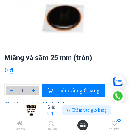
Miếng vá săm 25 mm (tròn)
0
₫
Thêm vào giỏ hàng
Thêm vào danh sách yêu thích
Giá:
Thêm vào giỏ hàng
0
₫
0
TAITEC
Trang chủ
Tìm kiếm
Yêu thích