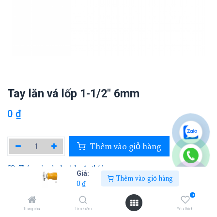
Tay lăn vá lốp 1-1/2" 6mm
0
₫
Thêm vào giỏ hàng
Thêm vào danh sách yêu thích
Giá:
Thêm vào giỏ hàng
0
₫
0
TAITEC
Trang chủ
Tìm kiếm
Yêu thích