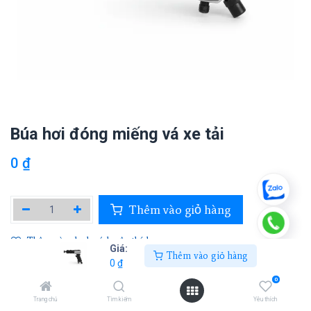
Búa hơi đóng miếng vá xe tải
0
₫
Thêm vào giỏ hàng
Thêm vào danh sách yêu thích
Giá:
Thêm vào giỏ hàng
0
₫
0
TAITEC
Trang chủ
Tìm kiếm
Yêu thích