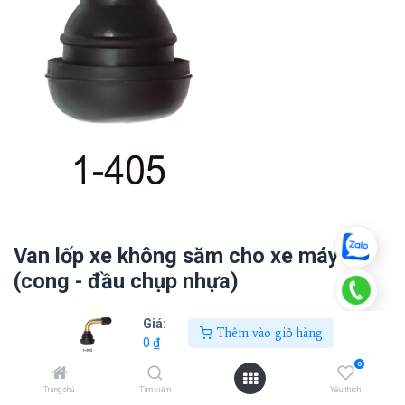
Van lốp xe không săm cho xe máy
(cong - đầu chụp nhựa)
0
₫
Giá:
Thêm vào giỏ hàng
0
₫
0
Thêm vào giỏ hàng
Trang chủ
Tìm kiếm
Yêu thích