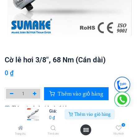
Cờ lê hơi 3/8", 68 Nm (Cán dài)
0
₫
Thêm vào giỏ hàng
Thêm vào danh sách yêu thích
Giá:
Thêm vào giỏ hàng
0
₫
0
SUMAKE
Trang chủ
Tìm kiếm
Yêu thích