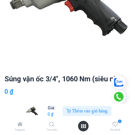
Súng vặn ốc 3/4'', 1060 Nm (siêu nhẹ)
0
₫
Giá:
Thêm vào giỏ hàng
Thêm vào giỏ hàng
0
₫
0
Thêm vào danh sách yêu thích
Trang chủ
Tìm kiếm
Yêu thích