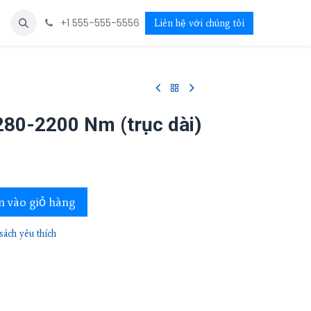
+1 555-555-5556
Liên hệ với chúng tôi
 280-2200 Nm (trục dài)
 vào giỏ hàng
ách yêu thích