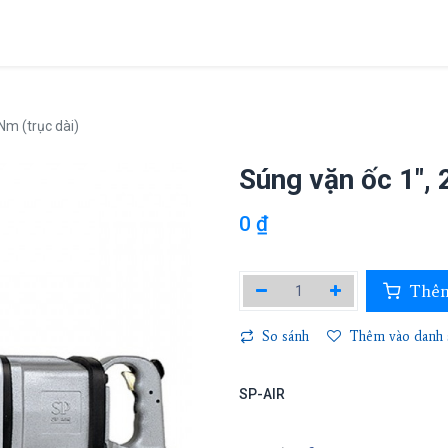
Giới thiệu
Sản phẩm
Dự án
Tin tức
Liên hệ
Nm (trục dài)
Súng vặn ốc 1",
0
₫
Thêm
So sánh
Thêm vào danh s
SP-AIR