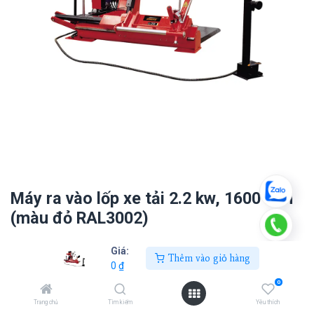
Máy ra vào lốp xe tải 2.2 kw, 1600 mm
(màu đỏ RAL3002)
0
₫
Giá:
Thêm vào giỏ hàng
0
₫
0
Thêm vào giỏ hàng
Trang chủ
Tìm kiếm
Yêu thích