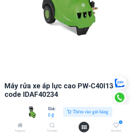
Máy rửa xe áp lực cao PW-C40I1310
code IDAF40234
0
₫
Giá:
Thêm vào giỏ hàng
0
₫
0
Thêm vào giỏ hàng
Trang chủ
Tìm kiếm
Yêu thích