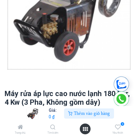
Máy rửa áp lực cao nước lạnh 180 Bar,
4 Kw (3 Pha, Không gồm dây)
Giá:
Thêm vào giỏ hàng
0
₫
0
₫
0
Trang chủ
Tìm kiếm
Yêu thích
Thêm vào giỏ hàng