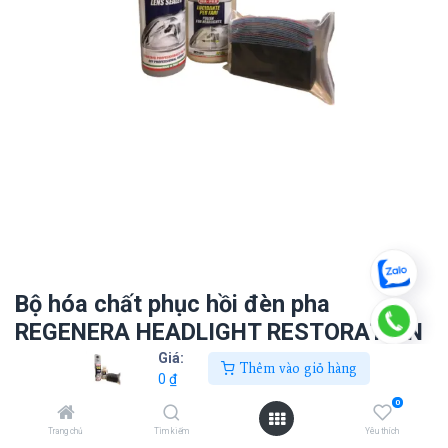
Bộ hóa chất phục hồi đèn pha
REGENERA HEADLIGHT RESTORATION
KIT (6 chi tiết)
Giá:
Thêm vào giỏ hàng
0
₫
0
₫
0
Trang chủ
Tìm kiếm
Yêu thích