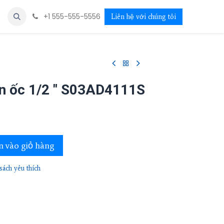
+1 555-555-5556
Liên hệ với chúng tôi
n ốc 1/2 " S03AD4111S
 vào giỏ hàng
ách yêu thích