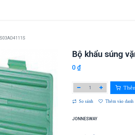
Giới thiệu
Sản phẩm
Dự án
Tin tức
Liên hệ
 " S03AD4111S
Bộ khẩu súng vặ
0
₫
Thêm
So sánh
Thêm vào danh s
JONNESWAY