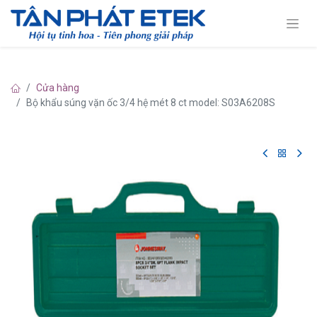
Cửa hàng
Bộ khẩu súng vặn ốc 3/4 hệ mét 8 ct model: S03A6208S