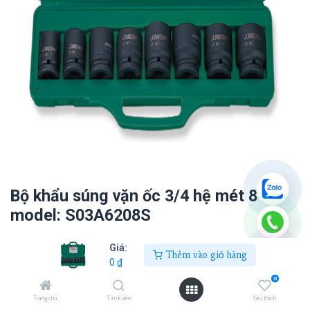
Bộ khẩu súng vặn ốc 3/4 hệ mét 8 ct
model: S03A6208S
0
₫
Giá:
Thêm vào giỏ hàng
0
₫
0
Thêm vào giỏ hàng
Trang chủ
Tìm kiếm
Yêu thích