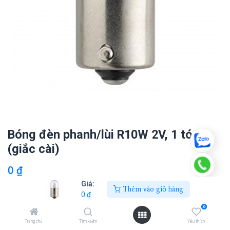
Bóng đèn phanh/lùi R10W 2V, 1 tóc
(giắc cài)
0
₫
Giá:
Thêm vào giỏ hàng
0
₫
Thêm vào giỏ hàng
0
Trang chủ
Tìm kiếm
Yêu thích
Thêm vào danh sách yêu thích