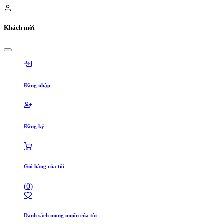
Khách mời
Đăng nhập
Đăng ký
Giỏ hàng của tôi
(
0
)
Danh sách mong muốn của tôi