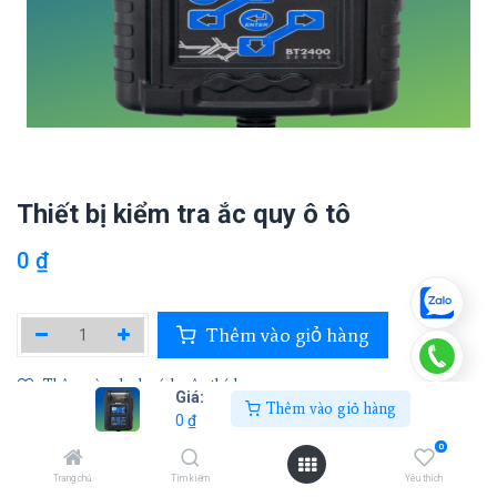
Thiết bị kiểm tra ắc quy ô tô
0
₫
Thêm vào giỏ hàng
Thêm vào danh sách yêu thích
Giá:
Thêm vào giỏ hàng
0
₫
0
DHC
Trang chủ
Tìm kiếm
Yêu thích