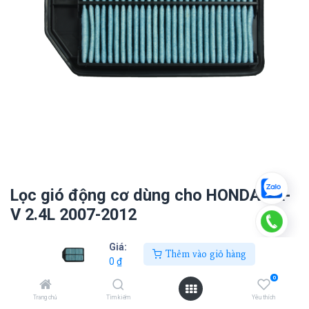
Lọc gió động cơ dùng cho HONDA CR-
V 2.4L 2007-2012
0
₫
Giá:
Thêm vào giỏ hàng
0
₫
0
Thêm vào giỏ hàng
Trang chủ
Tìm kiếm
Yêu thích