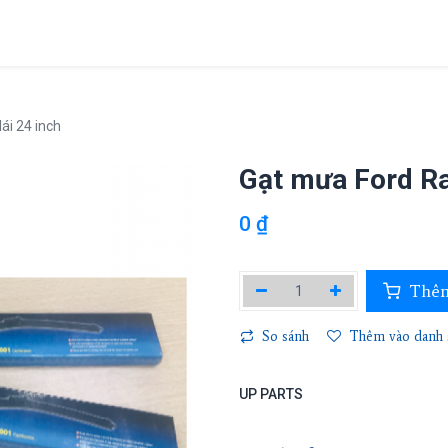
Giới thiệu
Sản phẩm
Dự án
Tin tức
Liên hệ
ái 24 inch
Gạt mưa Ford Ra
0
₫
Thêm
So sánh
Thêm vào danh s
UP PARTS