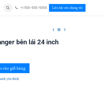
+1 555-555-5556
Liên hệ với chúng tôi
nger bên lái 24 inch
 vào giỏ hàng
ách yêu thích