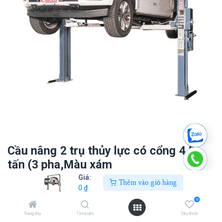
Cầu nâng 2 trụ thủy lực có cổng 4.5
tấn (3 pha,Màu xám
RAL7016),model:SL-303SBW
Giá:
Thêm vào giỏ hàng
0
₫
0
₫
0
Trang chủ
Tìm kiếm
Yêu thích