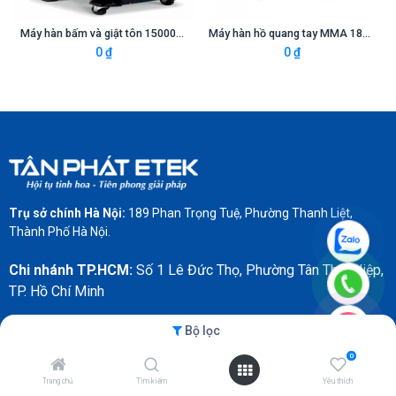
Máy hàn bấm và giật tôn 15000A, 3 pha (Kèm PK)
Máy hàn hồ quang tay MMA 180A, 1 pha (Kèm PK)
0
₫
0
₫
Trụ sở chính Hà Nội:
189 Phan Trọng Tuệ, Phường Thanh Liệt,
Thành Phố Hà Nội.
Chi nhánh TP.HCM:
Số 1 Lê Đức Thọ, Phường Tân Thới Hiệp,
TP. Hồ Chí Minh
Văn phòng Vinh:
Km2, số 9, Đại lộ Vinh - Cửa Lò, phường
Bộ lọc
Vinh Phú, tỉnh Nghệ An
0
Trang chủ
Tìm kiếm
Yêu thích