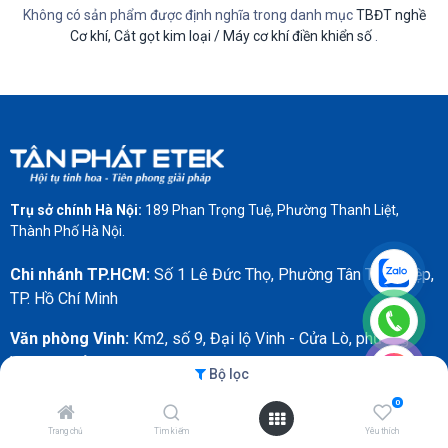
Không có sản phẩm được định nghĩa trong danh mục
TBĐT nghề
Cơ khí, Cắt gọt kim loại / Máy cơ khí điền khiển số
.
Trụ sở chính Hà Nội:
189 Phan Trọng Tuệ, Phường Thanh Liệt,
Thành Phố Hà Nội.
Chi nhánh TP.HCM:
Số 1 Lê Đức Thọ, Phường Tân Thới Hiệp,
TP. Hồ Chí Minh
Văn phòng Vinh:
Km2, số 9, Đại lộ Vinh - Cửa Lò, phường
Vinh Phú, tỉnh Nghệ An
Bộ lọc
0
Liên kết hữu ích
Trang chủ
Tìm kiếm
Yêu thích