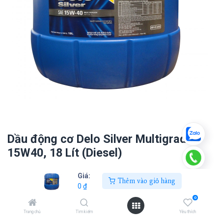
Dầu động cơ Delo Silver Multigrade
15W40, 18 Lít (Diesel)
0
₫
Giá:
Thêm vào giỏ hàng
0
₫
0
Thêm vào giỏ hàng
Trang chủ
Tìm kiếm
Yêu thích